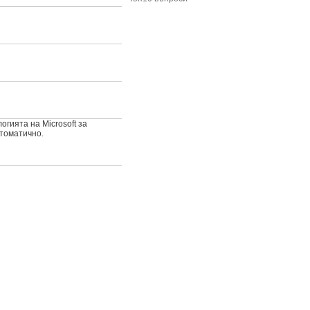
гията на Microsoft за
втоматично.