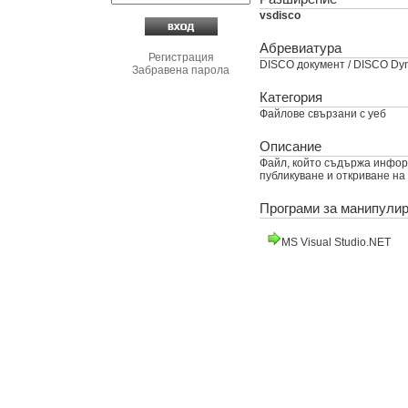
vsdisco
Абревиатура
Регистрация
DISCO документ / DISCO Dy
Забравена парола
Категория
Файлове свързани с уеб
Описание
Файл, който съдържа информ
публикуване и откриване на
Програми за манипули
MS Visual Studio.NET