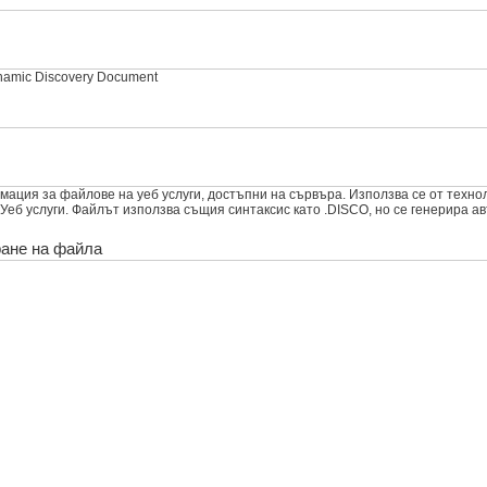
namic Discovery Document
ация за файлове на уеб услуги, достъпни на сървъра. Използва се от техноло
 Уеб услуги. Файлът използва същия синтаксис като .DISCO, но се генерира а
ране на файла